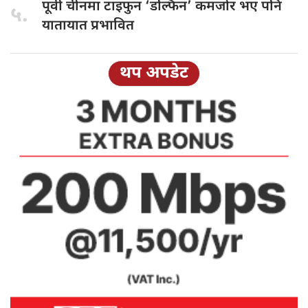
पूर्वी चीनमा
टाइफुन ‘डल्फिन’ कमजोर भए पनि
५.
यातायात प्रभावित
थप अपडेट