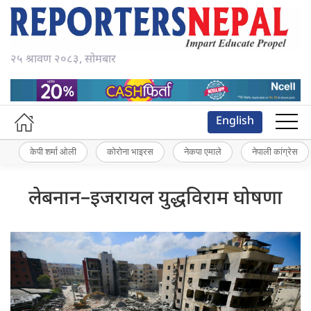
२५ श्रावण २०८३, सोमबार
English
केपी शर्मा ओली
कोरोना भाइरस
नेकपा एमाले
नेपाली कांग्रेस
लेबनान–इजरायल युद्धविराम घोषणा