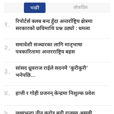
लोकप्रिय
भर्खरै
रिपोर्टर्स क्लब
बन्द हुँदा अन्तर्राष्ट्रिय क्षेत्रमा
१.
सरकारको छविमाथि प्रश्न उठ्यो : धमला
समावेशी सञ्चारका
लागि मातृभाषा
२.
पत्रकारितामा अन्तरराष्ट्रिय बहस
सांसद ध्रुवराज
राईले सदनमै ‘कुरीकुरी’
३.
भनेपछि...
४.
हात्ती र
गोही प्रजनन् केन्द्रमा निशुल्क प्रवेश
५.
लक्ष्यभन्दा तीन
करोड बढी राजस्व असुली