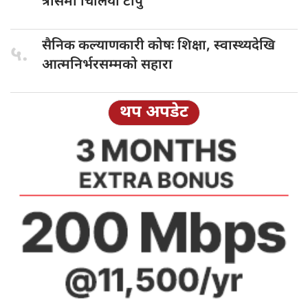
त्रासमा चिलिया टापु
सैनिक कल्याणकारी
कोषः शिक्षा, स्वास्थ्यदेखि
५.
आत्मनिर्भरसम्मको सहारा
थप अपडेट