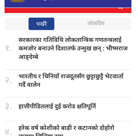
लोकप्रिय
भर्खरै
सरकारका गतिविधि
लोकतान्त्रिक गणतन्त्रलाई
१.
कमजोर बनाउने दिशातर्फ उन्मुख छन् : भीष्मराज
आङ्देम्बे
भारतीय र
चिनियाँ राजदूतसँग छुट्टाछुट्टै भेटवार्ता
२.
गर्दै वालेन
३.
हात्तीपीडितलाई दुई
करोड क्षतिपूर्ति
हरेक वर्ष
कोशीको बाढी र कटानको दोहोरो
४.