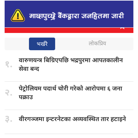
लोकप्रिय
भर्खरै
वारुणयन्त्र बिग्रिएपछि
भद्रपुरमा आपतकालीन
१.
सेवा बन्द
पेट्रोलियम पदार्थ
चोरी गरेको आरोपमा ६ जना
२.
पक्राउ
३.
वीरगञ्जमा इन्टरनेटका
अव्यवस्थित तार हटाइने