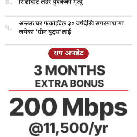
४.
सिँढीबाट लडेर
युवकको मृत्यु
अन्ततः घर
फर्काइँदैछ ३० वर्षदेखि सगरमाथामा
५.
जमेका ‘ग्रीन बुट्स’लाई
थप अपडेट