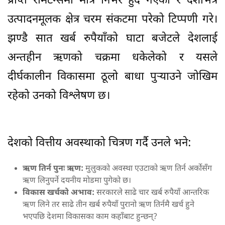
प्राप्त रेमिटेन्समा मात्र निर्भर हुँदै गएको र देशभित्र
उत्पादनमूलक क्षेत्र चरम संकटमा परेको टिप्पणी गरे।
झण्डै सात खर्ब रुपैयाँको घाटा बजेटले देशलाई
अन्तहीन ऋणको चक्रमा धकेलेको र यसले
दीर्घकालीन विकासमा ठूलो बाधा पुर्‍याउने जोखिम
रहेको उनको विश्लेषण छ।
देशको वित्तीय अवस्थाको चित्रण गर्दै उनले भने:
ऋण तिर्न पुनः ऋण:
मुलुकको अवस्था एउटाको ऋण तिर्न अर्कोसँग
ऋण लिनुपर्ने दयनीय मोडमा पुगेको छ।
विकास खर्चको अभाव:
सरकारले साढे चार खर्ब रुपैयाँ आन्तरिक
ऋण लिने तर साढे तीन खर्ब रुपैयाँ पुरानो ऋण तिर्नमै खर्च हुने
भएपछि देशमा विकासका काम कहाँबाट हुन्छन्?