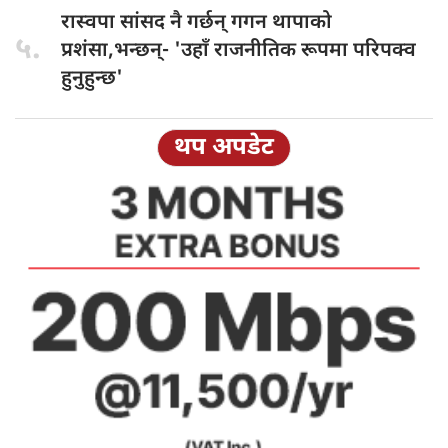
रास्वपा सांसद
नै गर्छन् गगन थापाको
५.
प्रशंसा,भन्छन्- 'उहाँ राजनीतिक रूपमा परिपक्व
हुनुहुन्छ'
थप अपडेट