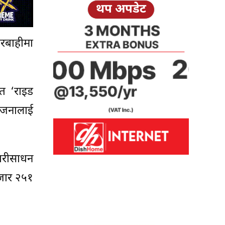
थप अपडेट
ारबाहीमा
ीत ‘राइड
८ जनालाई
वारीसाधन
हजार २५१