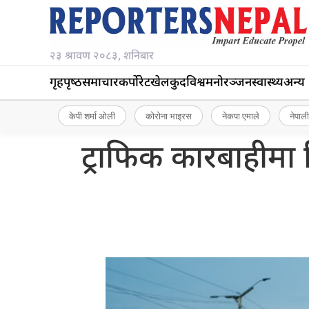
२३ श्रावण २०८३, शनिबार
गृहपृष्‍ठ
समाचार
कर्पोरेट
खेलकुद
विश्व
मनोरञ्जन
स्वास्थ्य
अन्य
केपी शर्मा ओली
कोरोना भाइरस
नेकपा एमाले
नेपाली
ट्राफिक कारबाहीमा