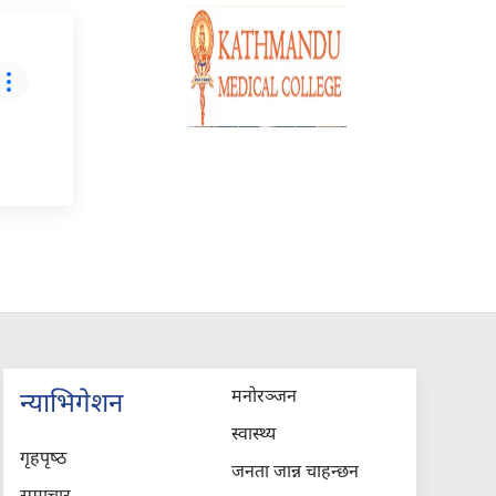
मनोरञ्जन
न्याभिगेशन
स्वास्थ्य
गृहपृष्‍ठ
जनता जान्न चाहन्छन