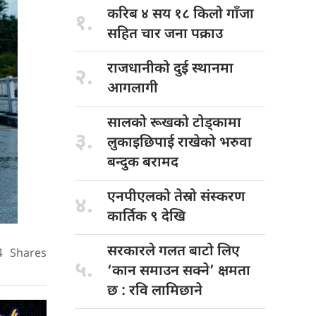
करिब ४
सय १८ किलो गाँजा
१.
सहित चार जना पक्राउ
राजधानीको दुई
स्थानमा
२.
आगलागी
सालको रूखको
टोड्कामा
३.
लुकाइछिपाई राखेको भरुवा
बन्दुक बरामद
एनपीएलको तेस्रो
संस्करण
४.
कार्तिक ९ देखि
सरकारले गलत
बाटो लिए
4
Shares
५.
‘कान समाउन सक्ने’ क्षमता
छ : रवि लामिछाने