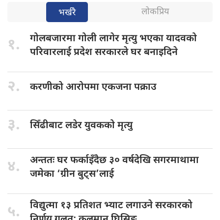
लोकप्रिय
भर्खरै
गोलबजारमा गोली
लागेर मृत्यु भएका यादवको
१.
परिवारलाई प्रदेश सरकारले घर बनाइदिने
२.
करणीको आरोपमा
एकजना पक्राउ
३.
सिँढीबाट लडेर
युवकको मृत्यु
अन्ततः घर
फर्काइँदैछ ३० वर्षदेखि सगरमाथामा
४.
जमेका ‘ग्रीन बुट्स’लाई
विद्युत्मा १३
प्रतिशत भ्याट लगाउने सरकारको
५.
निर्णय गलत: कुलमान घिसिङ