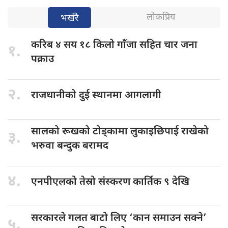
लोकप्रिय
भर्खरै
करिब ४
सय १८ किलो गाँजा सहित चार जना
१.
पक्राउ
२.
राजधानीको दुई
स्थानमा आगलागी
सालको रूखको
टोड्कामा लुकाइछिपाई राखेको
३.
भरुवा बन्दुक बरामद
४.
एनपीएलको तेस्रो
संस्करण कार्तिक ९ देखि
सरकारले गलत
बाटो लिए ‘कान समाउन सक्ने’
५.