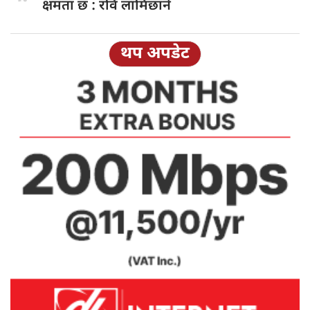
क्षमता छ : रवि लामिछाने
थप अपडेट