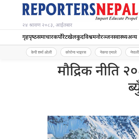
२४ श्रावण २०८३, आईतबार
गृहपृष्‍ठ
समाचार
कर्पोरेट
खेलकुद
विश्व
मनोरञ्जन
स्वास्थ्य
अन्य
केपी शर्मा ओली
कोरोना भाइरस
नेकपा एमाले
नेपाली
मौद्रिक नीति २०
ब्