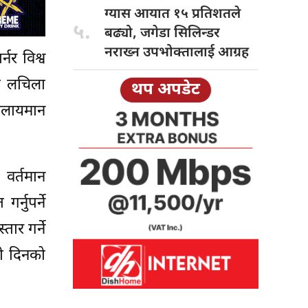
ग्यास आयात
१५ प्रतिशतले
५.
बढ्यो, जगेडा सिलिन्डर
नराख्न उपभोक्तालाई आग्रह
नर विश्व
ना लचिला
थप अपडेट
 चलायमान
। वर्तमान
्नुपर्ने
तार गर्ने
मी दिनको