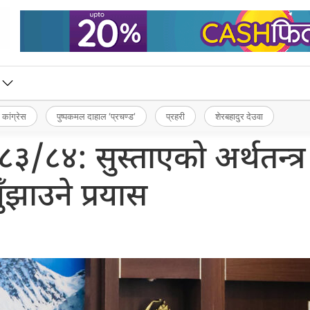
 कांग्रेस
पुष्पकमल दाहाल ‘प्रचण्ड’
प्रहरी
शेरबहादुर देउवा
८३/८४: सुस्ताएको अर्थतन्त्र
युँझाउने प्रयास