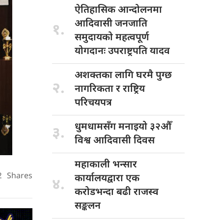
ऐतिहासिक आन्दोलनमा
आदिवासी जनजाति
१.
समुदायको महत्वपूर्ण
योगदानः उपराष्ट्रपति यादव
अशक्तका लागि
घरमै पुग्छ
२.
नागरिकता र राष्ट्रिय
परिचयपत्र
धुमधामसँग मनाइयो
३२औँ
३.
विश्व आदिवासी दिवस
महाकाली भन्सार
2
Shares
कार्यालयद्वारा एक
४.
करोडभन्दा बढी राजस्व
सङ्कलन