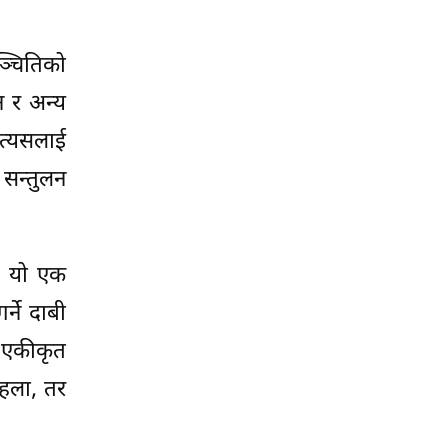
ञ्चितिको
न र अन्य
त्यसलाई
 सन्तुलन
। यो एक
र्ने दाबी
ने एकीकृत
 रहला, तर