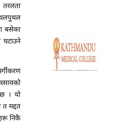
क तरलता
 उथलपुथल
ा बसेका
त घटाउने
वर्गीकरण
्यवसायको
 छ । यो
 त मद्दत
हरू निकै