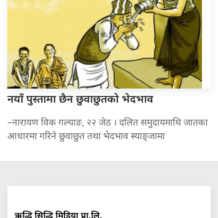
नयाँ पुस्तामा
छैन छुवाछुतको भेदभाव
–नारायण विक गल्याङ, २२ जेठ । दलित समुदायमाथि जातका
आधारमा गरिने छुवाछुत तथा भेदभाव स्याङ्जामा
ऋद्धि सिद्धि मिडिया प्रा.लि.