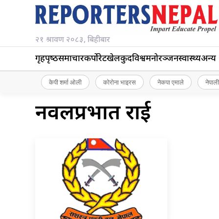
२१ श्रावण २०८३, बिहीबार
गृहपृष्‍ठ
समाचार
कर्पोरेट
खेलकुद
विश्व
मनोरञ्जन
स्वास्थ्य
अन्य
केपी शर्मा ओली
कोरोना भाइरस
नेकपा एमाले
नेपाली
नवलप्रभात राई