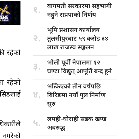
बागमती सरकारमा
सहभागी
१.
नहुने राप्रपाकाे निर्णय
भूमि प्रशासन
कार्यालय
२.
तुलसीपुरबाट ५९ करोड ३४
लाख राजस्व सङ्कलन
की रहेको
भोली पूर्वी
नेपालमा १२
३.
घण्टा विद्युत् आपूर्ति बन्द हुने
ा रहेको
भत्किएको तीन
वर्षपछि
४.
िसिङलाई
बिरिङमा नयाँ पुल निर्माण
सुरु
लमही-घोराही सडक
खण्ड
५.
धिकारीले
अवरुद्ध
 नगरेको