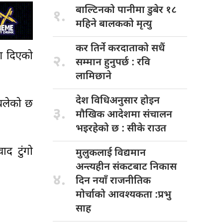
बाल्टिनको पानीमा
डुबेर १८
१.
महिने बालकको मृत्यु
कर तिर्ने
करदाताको सधैं
ेश दिएको
२.
सम्मान हुनुपर्छ : रवि
लामिछाने
देश विधिअनुसार
होइन
 चलेको छ
३.
मौखिक आदेशमा संचालन
भइरहेको छ : सीके राउत
ाद टुंगो
मुलुकलाई विद्यमान
अन्त्यहीन संकटबाट निकास
४.
दिन नयाँ राजनीतिक
मोर्चाको आवश्यकता :प्रभु
साह