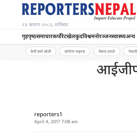
२३ श्रावण २०८३, शनिबार
गृहपृष्‍ठ
समाचार
कर्पोरेट
खेलकुद
विश्व
मनोरञ्जन
स्वास्थ्य
अन्य
केपी शर्मा ओली
कोरोना भाइरस
नेकपा एमाले
नेपाली
आईजीपी
reporters1
April 4, 2017 7:08 am