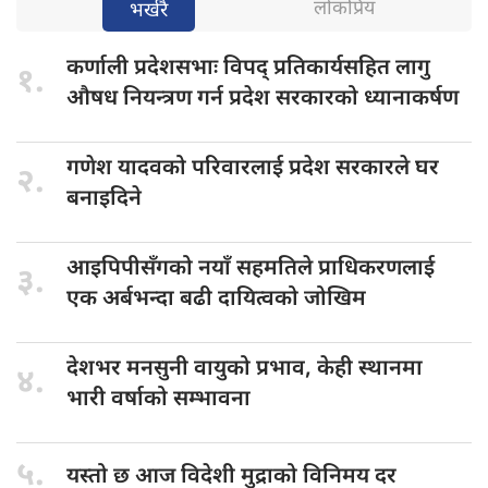
लोकप्रिय
भर्खरै
कर्णाली प्रदेशसभाः
विपद् प्रतिकार्यसहित लागु
१.
औषध नियन्त्रण गर्न प्रदेश सरकारको ध्यानाकर्षण
गणेश यादवको
परिवारलाई प्रदेश सरकारले घर
२.
बनाइदिने
आइपिपीसँगको नयाँ
सहमतिले प्राधिकरणलाई
३.
एक अर्बभन्दा बढी दायित्वको जोखिम
देशभर मनसुनी
वायुको प्रभाव, केही स्थानमा
४.
भारी वर्षाको सम्भावना
५.
यस्तो छ
आज विदेशी मुद्राको विनिमय दर