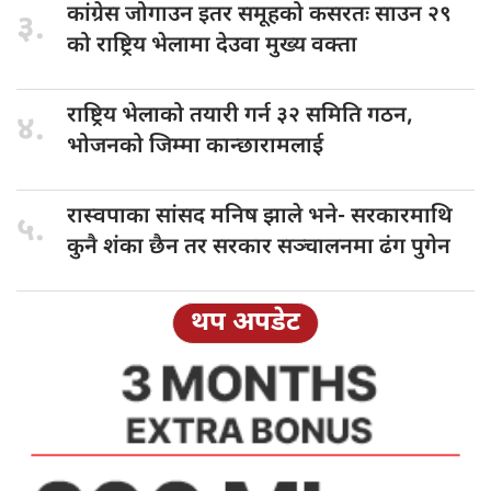
कांग्रेस जोगाउन
इतर समूहको कसरतः साउन २९
३.
को राष्ट्रिय भेलामा देउवा मुख्य वक्ता
राष्ट्रिय भेलाको
तयारी गर्न ३२ समिति गठन,
४.
भोजनको जिम्मा कान्छारामलाई
रास्वपाका सांसद
मनिष झाले भने- सरकारमाथि
५.
कुनै शंका छैन तर सरकार सञ्चालनमा ढंग पुगेन
थप अपडेट