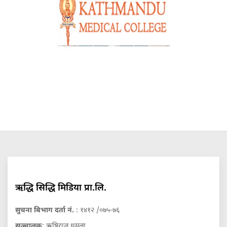
ऋद्धि सिद्धि मिडिया प्रा.लि.
सुचना बिभाग दर्ता नं.
: १४१२ /०७५-७६
सञ्चालक
: ऋषिराज धमला