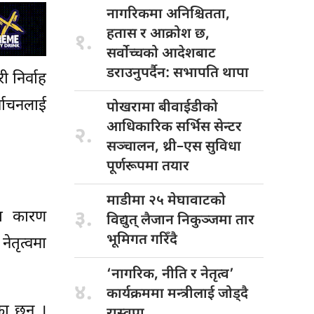
नागरिकमा अनिश्चितता,
हतास र आक्रोश छ,
१.
सर्वोच्चको आदेशबाट
डराउनुपर्दैन: सभापति थापा
 निर्वाह
र्वाचनलाई
पोखरामा बीवाईडीको
आधिकारिक सर्भिस सेन्टर
२.
सञ्चालन, थ्री–एस सुविधा
पूर्णरूपमा तयार
माडीमा २५
मेघावाटको
३.
िका कारण
विद्युत् लैजान निकुञ्जमा तार
भूमिगत गरिँदै
ेतृत्वमा
‘नागरिक, नीति
र नेतृत्व’
४.
कार्यक्रममा मन्त्रीलाई जोड्दै
का छन् ।
रास्वपा