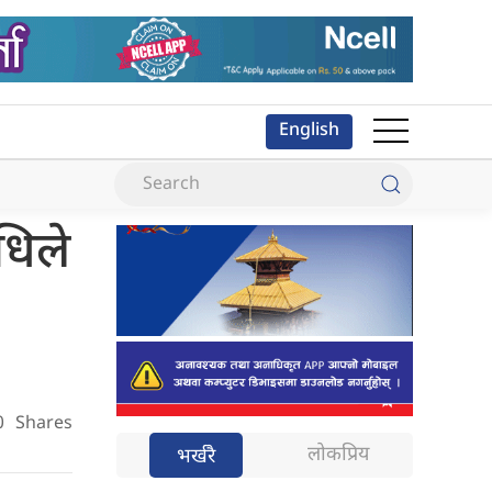
English
धिले
0
Shares
लोकप्रिय
भर्खरै