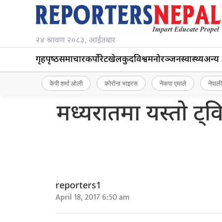
२४ श्रावण २०८३, आईतबार
गृहपृष्‍ठ
समाचार
कर्पोरेट
खेलकुद
विश्व
मनोरञ्जन
स्वास्थ्य
अन्य
केपी शर्मा ओली
कोरोना भाइरस
नेकपा एमाले
नेपाली
मध्यरातमा यस्तो ट्
reporters1
April 18, 2017 6:50 am