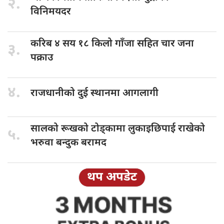
२.
विनिमयदर
करिब ४
सय १८ किलो गाँजा सहित चार जना
३.
पक्राउ
४.
राजधानीको दुई
स्थानमा आगलागी
सालको रूखको
टोड्कामा लुकाइछिपाई राखेको
५.
भरुवा बन्दुक बरामद
थप अपडेट