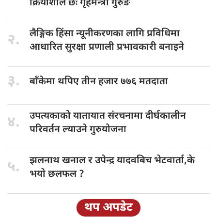
क्रियाशील छः गृहमन्त्री गुरुङ
लैङ्गिक हिंसा
न्यूनीकरणका लागि प्रविधिमा
२.
आधारित सुरक्षा प्रणाली प्रभावकारी बनाइने
३.
बाँकेमा थपिए
तीन हजार ७७६ मतदाता
उपत्यकाको यातायात
संरचनामा दीर्घकालीन
४.
परिवर्तन ल्याउने गुरुयोजना
झलनाथ खनाल
र उपेन्द्र यादवबिच भेटवार्ता,के
५.
भयाे छलफल ?
थप अपडेट