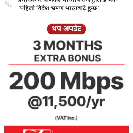
प्रधानमन्त्री बालेनले
भारतीय राजदूतलाई भने-
५.
'पहिलो विदेश भ्रमण भारतबाटै हुन्छ'
थप अपडेट