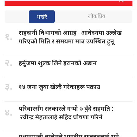
लोकप्रिय
भर्खरै
राहदानी विभागको
आग्रह– आवेदनमा उल्लेख
१.
गरिएको मिति र समयमा मात्र उपस्थित हुनू
२.
हर्मुजमा शुल्क
लिने इरानको अडान
३.
१४ जना
जुवा खेल्दै गरेकाहरू पक्राउ
परिवारसँग सरकारले
गर्‍यो ७ बुँदे सहमति :
४.
रवीन्द्र मेहतालाई सहिद घोषणा गरिने