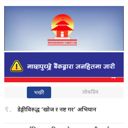
लोकप्रिय
भर्खरै
१.
डेङ्गीविरुद्ध ‘खोज
र नष्ट गर’ अभियान