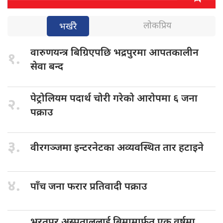
लोकप्रिय
भर्खरै
वारुणयन्त्र बिग्रिएपछि
भद्रपुरमा आपतकालीन
१.
सेवा बन्द
पेट्रोलियम पदार्थ
चोरी गरेको आरोपमा ६ जना
२.
पक्राउ
३.
वीरगञ्जमा इन्टरनेटका
अव्यवस्थित तार हटाइने
४.
पाँच जना
फरार प्रतिवादी पक्राउ
भरतपुर अस्पताललाई
बिमामार्फत एक वर्षमा