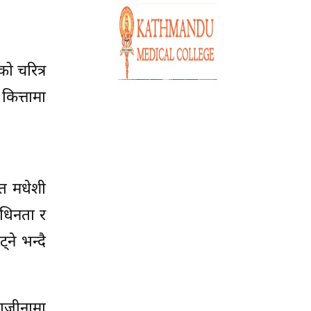
ो चरित्र
कित्तामा
 त मधेशी
ाधिनता र
्ने भन्दै
ाजीनामा