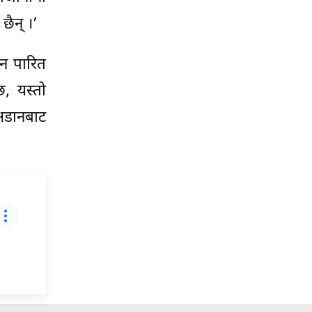
छैन् ।’
धन पारित
, यस्तो
 अडानबाट