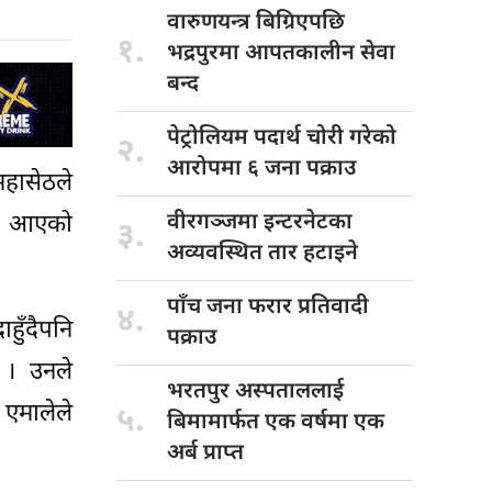
वारुणयन्त्र बिग्रिएपछि
१.
भद्रपुरमा आपतकालीन सेवा
बन्द
पेट्रोलियम पदार्थ
चोरी गरेको
२.
आरोपमा ६ जना पक्राउ
 महासेठले
वीरगञ्जमा इन्टरनेटका
ताव आएको
३.
अव्यवस्थित तार हटाइने
पाँच जना
फरार प्रतिवादी
४.
हुँदैपनि
पक्राउ
 । उनले
भरतपुर अस्पताललाई
 एमालेले
५.
बिमामार्फत एक वर्षमा एक
अर्ब प्राप्त