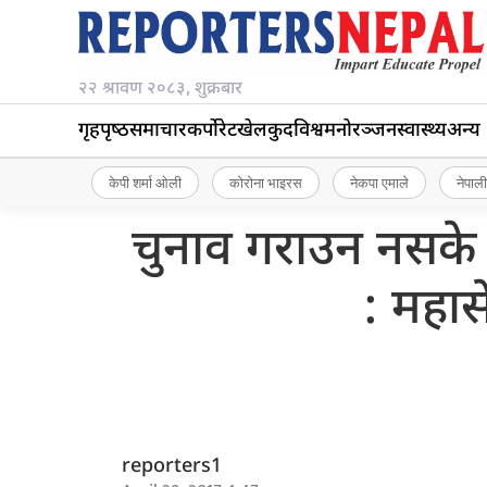
२२ श्रावण २०८३, शुक्रबार
गृहपृष्‍ठ
समाचार
कर्पोरेट
खेलकुद
विश्व
मनोरञ्जन
स्वास्थ्य
अन्य
केपी शर्मा ओली
कोरोना भाइरस
नेकपा एमाले
नेपाली
चुनाव गराउन नसके प्
: महा
reporters1