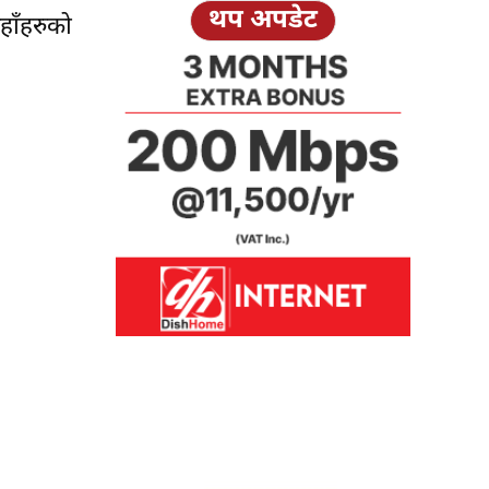
थप अपडेट
हाँहरुको