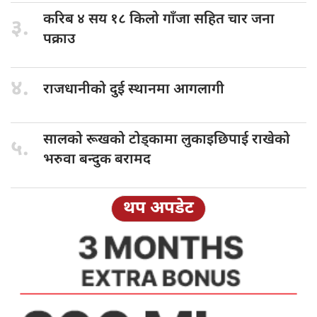
करिब ४
सय १८ किलो गाँजा सहित चार जना
३.
पक्राउ
४.
राजधानीको दुई
स्थानमा आगलागी
सालको रूखको
टोड्कामा लुकाइछिपाई राखेको
५.
भरुवा बन्दुक बरामद
थप अपडेट