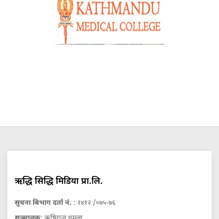
ऋद्धि सिद्धि मिडिया प्रा.लि.
सुचना बिभाग दर्ता नं.
: १४१२ /०७५-७६
सञ्चालक
: ऋषिराज धमला