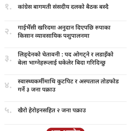
१.
कांग्रेस बागमती
संसदीय दलको बैठक बस्दै
गाईभैँसी खरिदमा
अनुदान दिएपछि रुपाका
२.
किसान व्यावसायिक पशुपालनमा
लिङ्देनको चेतावनी
: पद ओगट्ने र लडाइँको
३.
बेला भाग्नेहरूलाई धकेलेर बिदा गरिदिन्छु
स्वास्थ्यकर्मीमाथि कुटपिट
र अस्पताल तोडफोड
४.
गर्ने ३ जना पक्राउ
५.
खैरो हेरोइनसहित
२ जना पक्राउ