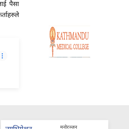
ुलाई पैसा
र्ताहरुले
मनोरञ्जन