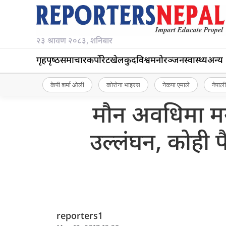
२३ श्रावण २०८३, शनिबार
गृहपृष्‍ठ
समाचार
कर्पोरेट
खेलकुद
विश्व
मनोरञ्जन
स्वास्थ्य
अन्य
केपी शर्मा ओली
कोरोना भाइरस
नेकपा एमाले
नेपाली
मौन अवधिमा मन्त
उल्लंघन, कोही पै
reporters1