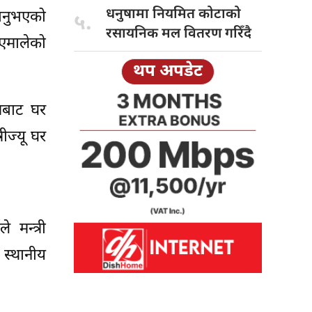
धनुषामा नियमित
कोटाको
ानुभएको
५.
रसायनिक मल वितरण गरिँदै
 एमालेको
थप अपडेट
्रबाट घर
रीज्यू घर
मन्त्री
 स्थानीय