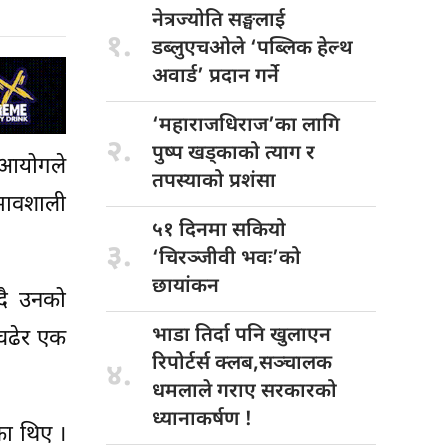
नेत्रज्योति सङ्घलाई
१.
डब्लुएचओले ‘पब्लिक हेल्थ
अवार्ड’ प्रदान गर्ने
‘महाराजधिराज’का लागि
२.
पुष्प खड्काको त्याग र
न आयोगले
तपस्याको प्रशंसा
भावशाली
५१ दिनमा सकियो
३.
‘चिरञ्जीवी भवः’को
छायांकन
्दै उनको
भाडा तिर्दा
पनि खुलाएन
 चढेर एक
रिपोर्टर्स क्लब,सञ्चालक
४.
धमलाले गराए सरकारको
ध्यानाकर्षण !
का थिए ।