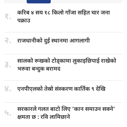
करिब ४
सय १८ किलो गाँजा सहित चार जना
१.
पक्राउ
२.
राजधानीको दुई
स्थानमा आगलागी
सालको रूखको
टोड्कामा लुकाइछिपाई राखेको
३.
भरुवा बन्दुक बरामद
४.
एनपीएलको तेस्रो
संस्करण कार्तिक ९ देखि
सरकारले गलत
बाटो लिए ‘कान समाउन सक्ने’
५.
क्षमता छ : रवि लामिछाने