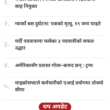
१.
साह नियुक्त
२.
ग्वार्को बस
दुर्घटना: एकको मृत्यु, १९ जना घाइते
मर्दी पदयात्रामा
फसेका ३ पदयात्रीको सफल
३.
उद्धार
४.
अमेरिकासँग प्रशस्त
गोला–बारुद छन् : ट्रम्प
माइक्रोसफ्टले कर्मचारीको
एआई प्रयोगमा तोक्यो
५.
सीमा
थप अपडेट