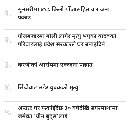
सुनसरीमा ४१८
किलो गाँजासहित चार जना
१.
पक्राउ
गोलबजारमा गोली
लागेर मृत्यु भएका यादवको
२.
परिवारलाई प्रदेश सरकारले घर बनाइदिने
३.
करणीको आरोपमा
एकजना पक्राउ
४.
सिँढीबाट लडेर
युवकको मृत्यु
अन्ततः घर
फर्काइँदैछ ३० वर्षदेखि सगरमाथामा
५.
जमेका ‘ग्रीन बुट्स’लाई