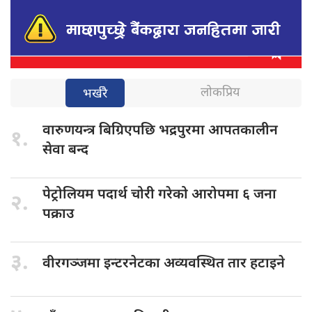
लोकप्रिय
भर्खरै
वारुणयन्त्र बिग्रिएपछि
भद्रपुरमा आपतकालीन
१.
सेवा बन्द
पेट्रोलियम पदार्थ
चोरी गरेको आरोपमा ६ जना
२.
पक्राउ
३.
वीरगञ्जमा इन्टरनेटका
अव्यवस्थित तार हटाइने