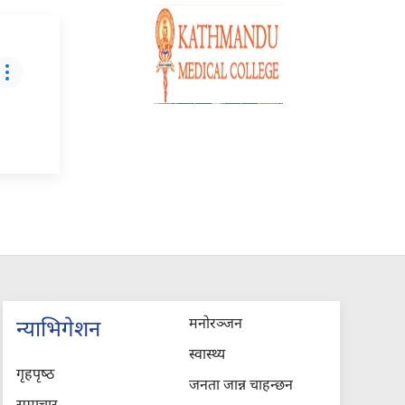
मनोरञ्जन
न्याभिगेशन
स्वास्थ्य
गृहपृष्‍ठ
जनता जान्न चाहन्छन