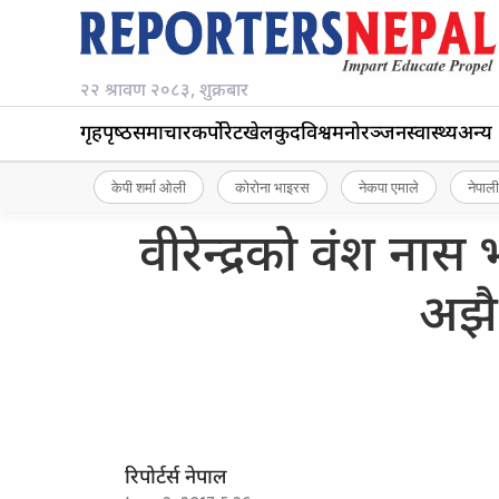
२२ श्रावण २०८३, शुक्रबार
गृहपृष्‍ठ
समाचार
कर्पोरेट
खेलकुद
विश्व
मनोरञ्जन
स्वास्थ्य
अन्य
केपी शर्मा ओली
कोरोना भाइरस
नेकपा एमाले
नेपाली
वीरेन्द्रको वंश ना
अझै
रिपोर्टर्स नेपाल