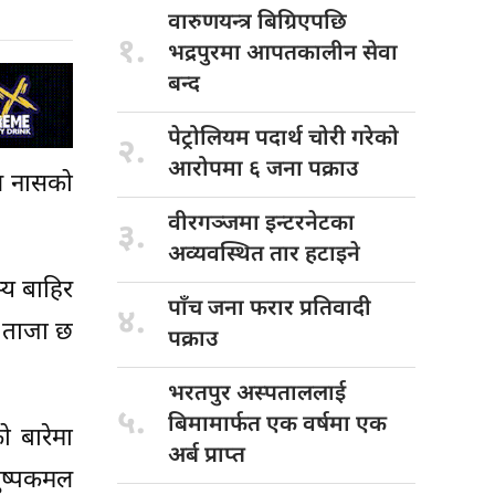
वारुणयन्त्र बिग्रिएपछि
१.
भद्रपुरमा आपतकालीन सेवा
बन्द
पेट्रोलियम पदार्थ
चोरी गरेको
२.
आरोपमा ६ जना पक्राउ
ंश नासको
वीरगञ्जमा इन्टरनेटका
३.
अव्यवस्थित तार हटाइने
्य बाहिर
पाँच जना
फरार प्रतिवादी
४.
ि ताजा छ
पक्राउ
भरतपुर अस्पताललाई
५.
बिमामार्फत एक वर्षमा एक
ो बारेमा
अर्ब प्राप्त
पुष्पकमल