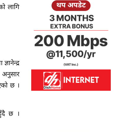
थप अपडेट
नको लागि
ानेन्द्र
ा अनुसार
िएको छ ।
ुँदै छ ।