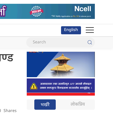
English
ाण्ड
लोकप्रिय
भर्खरै
0
Shares