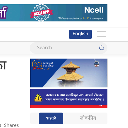
English
का
लोकप्रिय
भर्खरै
0
Shares