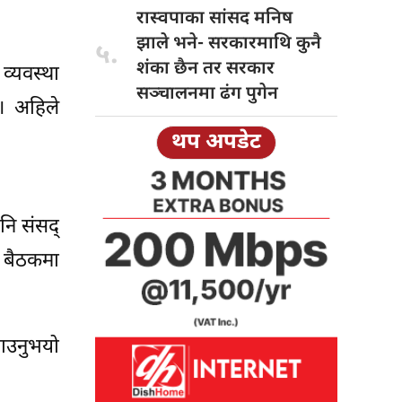
रास्वपाका सांसद
मनिष
झाले भने- सरकारमाथि कुनै
५.
शंका छैन तर सरकार
व्यवस्था
सञ्चालनमा ढंग पुगेन
। अहिले
थप अपडेट
पनि संसद्
य बैठकमा
ताउनुभयो