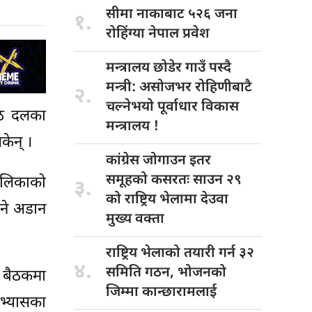
सीमा नाकाबाट
५२६ जना
१.
रोहिंग्या नेपाल प्रवेश
मन्त्रालय छोडेर
गाउँ पस्दै
मन्त्री: असोजभर रोहिणीबाटै
२.
चल्नेभयो पूर्वाधार विकास
 आठ दलका
मन्त्रालय !
केन् ।
कांग्रेस जोगाउन
इतर
समूहको कसरतः साउन २९
ालिकाको
३.
को राष्ट्रिय भेलामा देउवा
ुने अडान
मुख्य वक्ता
राष्ट्रिय भेलाको
तयारी गर्न ३२
४.
समिति गठन, भोजनको
ो बैठकमा
जिम्मा कान्छारामलाई
अभ्यासका