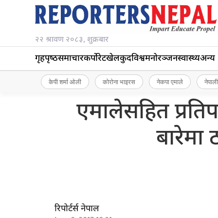
२२ श्रावण २०८३, शुक्रबार
गृहपृष्‍ठ
समाचार
कर्पोरेट
खेलकुद
विश्व
मनोरञ्जन
स्वास्थ्य
अन्य
केपी शर्मा ओली
कोरोना भाइरस
नेकपा एमाले
नेपाली
एमालेसहित प्रतिपक
बारेमा 
रिपोर्टर्स नेपाल