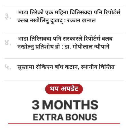
भाडा तिरेको
एक महिना बितिसक्दा पनि रिपोर्टर्स
३.
क्लब नखोलिनु दुःखद् : रञ्जन खनाल
भाडा तिरिसक्दा
पनि सरकारले रिपोर्टर्स क्लब
४.
नखोल्नु प्रतिशोध हाे : डा‍‍‍. गोपीलाल न्यौपाने
५.
सुस्तामा रोकिएन
बाँध कटान, स्थानीय चिन्तित
थप अपडेट