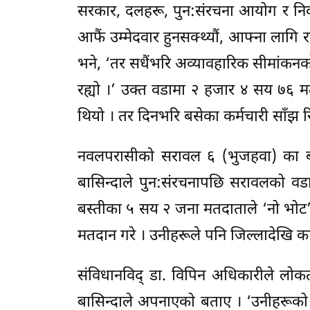
सरकार, दलहरू, पुन:संरचना आयोग र निर
आफैं उम्मेदवार हुनसक्थ्यौं, आफ्ना लागि रा
भने, ‘तर सधैंभरि अव्यावहारिक सीमांकनको 
रह्यो ।’ उक्त वडामा २ हजार ४ सय ७६ म
थियो । तर दिनभरि बसेका कर्मचारी साँझ रि
नवलपरासीको सरावल ६ (भुजहवा) का बास
बासिन्दाले पुन:संरचनापछि सरावलको वडा
बस्तीका ५ सय २ जना मतदाताले ‘नो भोट’ क
मतदान गरे । उनीहरूले पनि जिल्लादेखि का
संविधानविद् डा. विपिन अधिकारीले लोकतन्
बासिन्दाले अपनाएको बताए । ‘उनीहरूको क