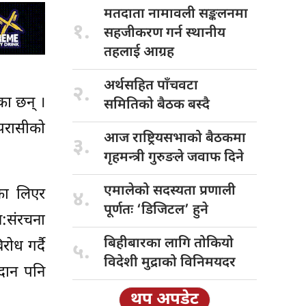
मतदाता नामावली
सङ्कलनमा
१.
सहजीकरण गर्न स्थानीय
तहलाई आग्रह
अर्थसहित पाँचवटा
२.
का छन् ।
समितिको बैठक बस्दै
लपरासीको
आज राष्ट्रियसभाको
बैठकमा
३.
गृहमन्त्री गुरुङले जवाफ दिने
एमालेको सदस्यता
प्रणाली
का लिएर
४.
पूर्णतः ‘डिजिटल’ हुने
:संरचना
बिहीबारका लागि
तोकियो
ोध गर्दै
५.
विदेशी मुद्राको विनिमयदर
दान पनि
थप अपडेट