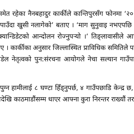
मेत रहेका नैनबहादुर कार्कीले कान्तिपुरसँग फोनमा ‘२०
नपाउँदा खुसी नलागेको’ बताए । ‘माग सुनुवाइ नभएपछि
ान्डिडेटको आन्दोलन रोज्नुपर्‍यो ।’ तिङ्लावासीले आ
। कार्कीका अनुसार जिल्लास्थित प्राविधिक समितिले पनि
डेल नेतृत्वको पुन:संरचना आयोगले नेचा सल्यान गाउँ
्न हामीलाई ८ घण्टा हिँड्नुपर्छ, ४ गाउँपछाडि केन्द्र छ,
खि काठमाडौंसम्म धाएर आफ्ना कुरा निरन्तर राख्यौं तर 