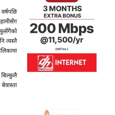
 वर्षपछि
 हामीसँग
फूसँगैको
 त्यस्तै
पालिकामा
 बिल्कुलै
बेवास्ता