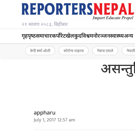
२१ श्रावण २०८३, बिहीबार
गृहपृष्‍ठ
समाचार
कर्पोरेट
खेलकुद
विश्व
मनोरञ्जन
स्वास्थ्य
अन्य
केपी शर्मा ओली
कोरोना भाइरस
नेकपा एमाले
नेपाली
असन्तुष
appharu
July 1, 2017 12:57 am