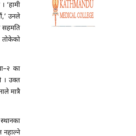
 । ‘हामी
ौं,’ उनले
को सहमति
र तोकेको
वा–२ का
ो । उक्त
े मात्रै
 स्थानका
 नहाल्ने