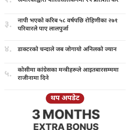
२.
अमेरिकाद्वारा पोलिसिलिकनमा
१५ प्रतिशत कर
नापी भएको
करिब ५८ वर्षपछि रोहिणीका २७१
३.
परिवारले पाए लालपुर्जा
४.
डाक्टरको चन्दाले
जब जोगायो अनिलको ज्यान
कोसीमा कांग्रेसका
मन्त्रीहरूले आइतबारसम्ममा
५.
राजीनामा दिने
थप अपडेट