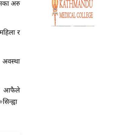
सका अरु
महिला र
।
 अवस्था
ो आफैले
िन्ह्वा