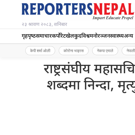
२३ श्रावण २०८३, शनिबार
गृहपृष्‍ठ
समाचार
कर्पोरेट
खेलकुद
विश्व
मनोरञ्जन
स्वास्थ्य
अन्य
केपी शर्मा ओली
कोरोना भाइरस
नेकपा एमाले
नेपाली
राष्ट्रसंघीय महा
शब्दमा निन्दा, मृत