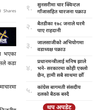
सुनसरीमा चार
क्विन्टल
१.
0
Shares
गाँजासहित चारजना पक्राउ
बैतडीका १७८
जनाले घरमै
२.
पाए राहदानी
जालसाजीको अभियोगमा
३.
वडाध्यक्ष पक्राउ
्मा भएका
प्रधानमन्त्रीलाई मनिष
झाले
ेसले कडा
४.
भने- सरकारमा कोही एक्लो
छैन, हामी सबै साथमा छौँ
समाचारमा
कांग्रेस बागमती
संसदीय
५.
दलको बैठक बस्दै
थप अपडेट