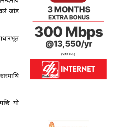
निन्दनीय
िवले जोड
आधारभूत
िकारमाथि
 पछि यो