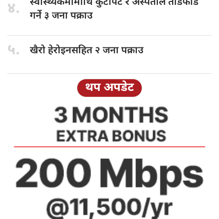
स्वास्थ्यकर्मीमाथि कुटपिट
र अस्पताल तोडफोड
४.
गर्ने ३ जना पक्राउ
५.
खैरो हेरोइनसहित
२ जना पक्राउ
थप अपडेट