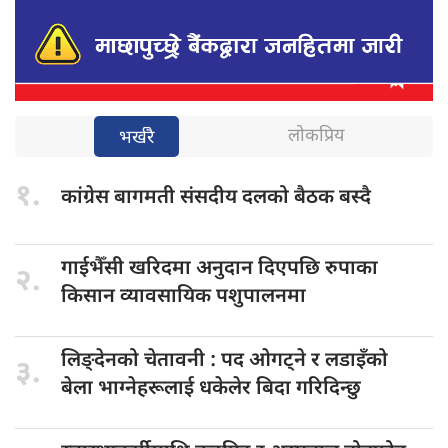
लोकप्रिय
भर्खरै
१.
कांग्रेस बागमती
संसदीय दलको बैठक बस्दै
गाईभैँसी खरिदमा
अनुदान दिएपछि रुपाका
२.
किसान व्यावसायिक पशुपालनमा
लिङ्देनको चेतावनी
: पद ओगट्ने र लडाइँको
३.
बेला भाग्नेहरूलाई धकेलेर बिदा गरिदिन्छु