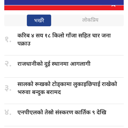
लोकप्रिय
भर्खरै
करिब ४
सय १८ किलो गाँजा सहित चार जना
१.
पक्राउ
२.
राजधानीको दुई
स्थानमा आगलागी
सालको रूखको
टोड्कामा लुकाइछिपाई राखेको
३.
भरुवा बन्दुक बरामद
४.
एनपीएलको तेस्रो
संस्करण कार्तिक ९ देखि