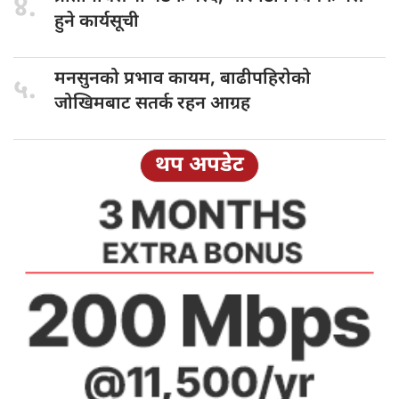
४.
हुने कार्यसूची
मनसुनको प्रभाव
कायम, बाढीपहिरोको
५.
जोखिमबाट सतर्क रहन आग्रह
थप अपडेट