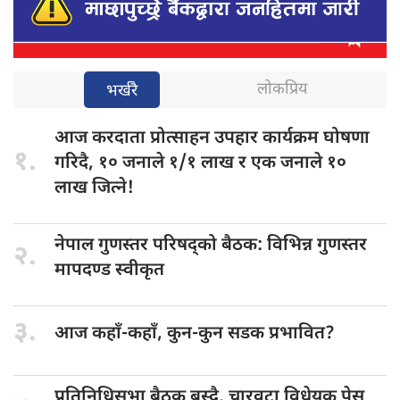
लोकप्रिय
भर्खरै
आज करदाता
प्रोत्साहन उपहार कार्यक्रम घोषणा
१.
गरिदै, १० जनाले १/१ लाख र एक जनाले १०
लाख जित्ने!
नेपाल गुणस्तर
परिषद्को बैठक: विभिन्न गुणस्तर
२.
मापदण्ड स्वीकृत
३.
आज कहाँ-कहाँ,
कुन-कुन सडक प्रभावित?
प्रतिनिधिसभा बैठक
बस्दै, चारवटा विधेयक पेस