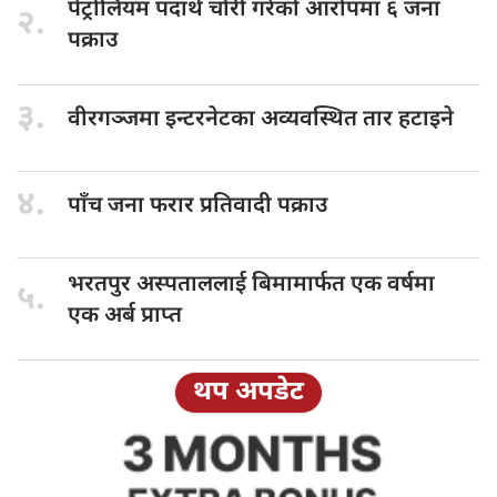
पेट्रोलियम पदार्थ
चोरी गरेको आरोपमा ६ जना
२.
पक्राउ
३.
वीरगञ्जमा इन्टरनेटका
अव्यवस्थित तार हटाइने
४.
पाँच जना
फरार प्रतिवादी पक्राउ
भरतपुर अस्पताललाई
बिमामार्फत एक वर्षमा
५.
एक अर्ब प्राप्त
थप अपडेट