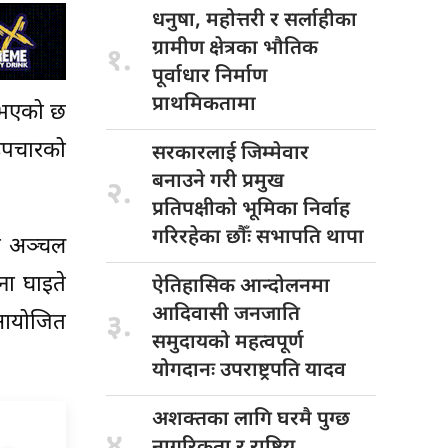
धनुषा, महोत्तरी
र सर्लाहीका
ग्रामीण क्षेत्रका भौतिक
१.
पूर्वाधार निर्माण
प्राथमिकतामा
ु भएको छ
 उपचारको
सरकारलाई जिम्मेवार
बनाउने गरी प्रमुख
२.
प्रतिपक्षीको भूमिका निर्वाह
गरिरहेका छौँः सभापति थापा
ि अञ्चल
ा घाइते
ऐतिहासिक आन्दोलनमा
आदिवासी जनजाति
ा आयोजित
३.
समुदायको महत्वपूर्ण
योगदानः उपराष्ट्रपति यादव
अशक्तका लागि
घरमै पुग्छ
४.
नागरिकता र राष्ट्रिय