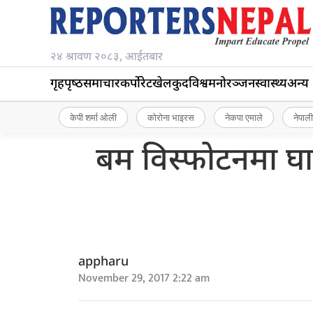
२४ श्रावण २०८३, आईतबार
गृहपृष्‍ठ
समाचार
कर्पोरेट
खेलकुद
विश्व
मनोरञ्जन
स्वास्थ्य
अन्य
केपी शर्मा ओली
कोरोना भाइरस
नेकपा एमाले
नेपाली
बम विस्फोटनमा घाइत
appharu
November 29, 2017 2:22 am