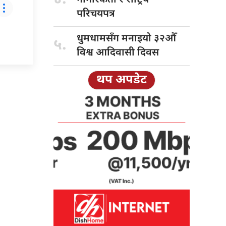
परिचयपत्र
धुमधामसँग मनाइयो
३२औँ
५.
विश्व आदिवासी दिवस
थप अपडेट