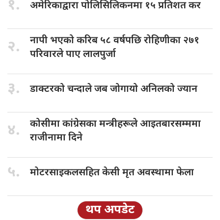
१.
अमेरिकाद्वारा पोलिसिलिकनमा
१५ प्रतिशत कर
नापी भएको
करिब ५८ वर्षपछि रोहिणीका २७१
२.
परिवारले पाए लालपुर्जा
३.
डाक्टरको चन्दाले
जब जोगायो अनिलको ज्यान
कोसीमा कांग्रेसका
मन्त्रीहरूले आइतबारसम्ममा
४.
राजीनामा दिने
५.
मोटरसाइकलसहित केसी
मृत अवस्थामा फेला
थप अपडेट