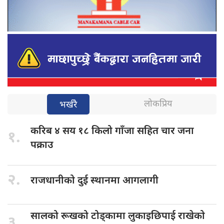
लोकप्रिय
भर्खरै
करिब ४
सय १८ किलो गाँजा सहित चार जना
१.
पक्राउ
२.
राजधानीको दुई
स्थानमा आगलागी
सालको रूखको
टोड्कामा लुकाइछिपाई राखेको
३.