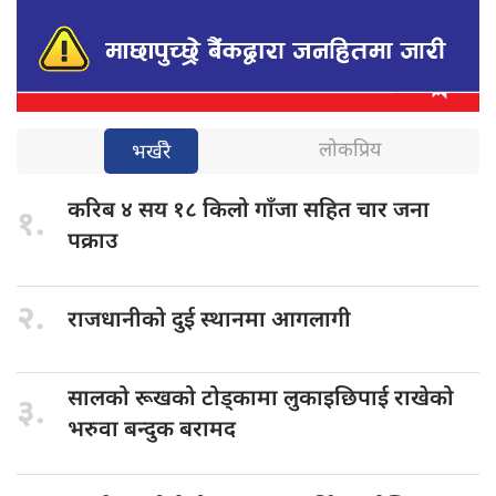
लोकप्रिय
भर्खरै
करिब ४
सय १८ किलो गाँजा सहित चार जना
१.
पक्राउ
२.
राजधानीको दुई
स्थानमा आगलागी
सालको रूखको
टोड्कामा लुकाइछिपाई राखेको
३.
भरुवा बन्दुक बरामद