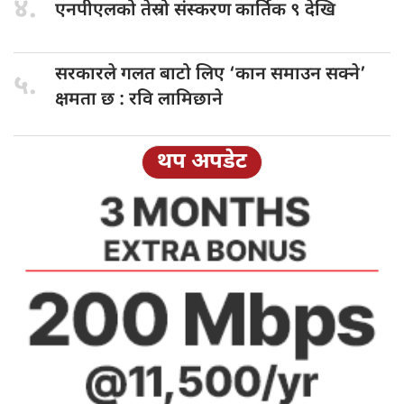
४.
एनपीएलको तेस्रो
संस्करण कार्तिक ९ देखि
सरकारले गलत
बाटो लिए ‘कान समाउन सक्ने’
५.
क्षमता छ : रवि लामिछाने
थप अपडेट