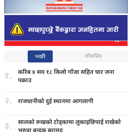
लोकप्रिय
भर्खरै
करिब ४
सय १८ किलो गाँजा सहित चार जना
१.
पक्राउ
२.
राजधानीको दुई
स्थानमा आगलागी
सालको रूखको
टोड्कामा लुकाइछिपाई राखेको
३.
भरुवा बन्दुक बरामद