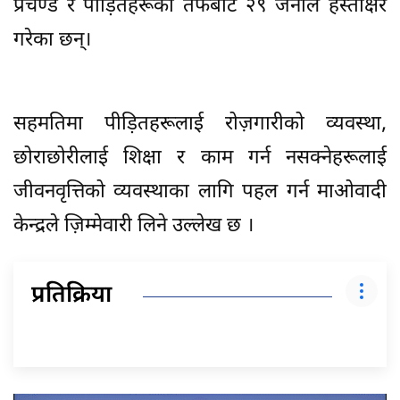
प्रचण्ड र पीड़ितहरूका तर्फबाट २९ जनाले हस्ताक्षर
गरेका छन्।
सहमतिमा पीड़ितहरूलाई रोज़गारीको व्यवस्था,
छोराछोरीलाई शिक्षा र काम गर्न नसक्नेहरूलाई
जीवनवृत्तिको व्यवस्थाका लागि पहल गर्न माओवादी
केन्द्रले ज़िम्मेवारी लिने उल्लेख छ ।
प्रतिक्रिया