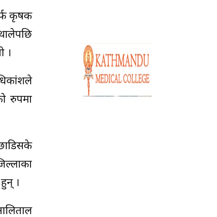
र्फ कृषक
 थालेपछि
ो ।
धिकांशले
को रुपमा
 छाडिसके
िल्लाका
ुन् ।
ा आलिताल