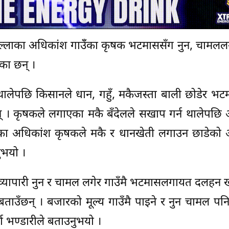
 जिल्लाका अधिकांश गाउँँका कृषक भटमाससँग नुन, चाम
ेका छन् ।
्न थालेपछि किसानले धान, गहुँ, मकैजस्ता बाली छोडेर भ
् । कृषकले लगाएका मकै बँदेलले सखाप गर्न थालेपछि 
भेगका अधिकांश कृषकले मकै र धानखेती लगाउन छाडेको 
ुभयो ।
सँगै व्यापारी नुन र चामल लगेर गाउँमै भटमासलगायत दलहन ख
ताउँछन् । बजारको मूल्य गाउँमै पाइने र नुन चामल पनि
ा भण्डारीले बताउनुभयो ।