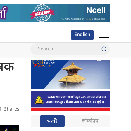
English
ृषक
0
Shares
लोकप्रिय
भर्खरै