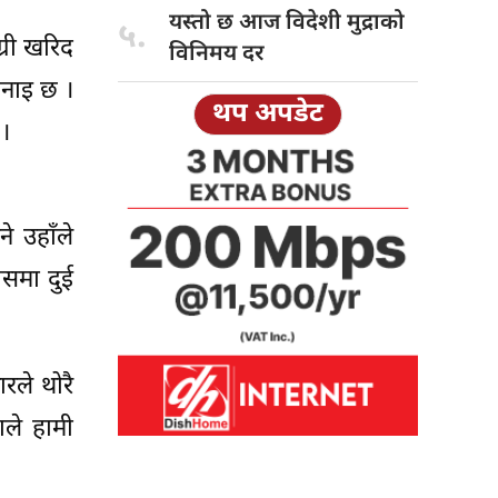
यस्तो छ
आज विदेशी मुद्राको
५.
्री खरिद
विनिमय दर
भनाइ छ ।
थप अपडेट
 ।
ने उहाँले
ासमा दुई
ले थोरै
ले हामी