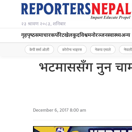
२३ श्रावण २०८३, शनिबार
गृहपृष्‍ठ
समाचार
कर्पोरेट
खेलकुद
विश्व
मनोरञ्जन
स्वास्थ्य
अन्य
केपी शर्मा ओली
कोरोना भाइरस
नेकपा एमाले
नेपाली
भटमाससँग नुन चाम
December 6, 2017 8:00 am