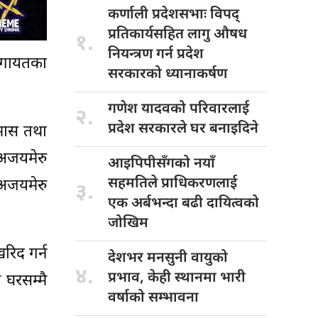
कर्णाली प्रदेशसभाः
विपद्
प्रतिकार्यसहित लागु औषध
१.
नियन्त्रण गर्न प्रदेश
ललगायतका
सरकारको ध्यानाकर्षण
गणेश यादवको
परिवारलाई
२.
प्रदेश सरकारले घर बनाइदिने
टमास तथा
अजयमेरु
आइपिपीसँगको नयाँ
सहमतिले प्राधिकरणलाई
अजयमेरु
३.
एक अर्बभन्दा बढी दायित्वको
जोखिम
रिद गर्न
देशभर मनसुनी
वायुको
४.
प्रभाव, केही स्थानमा भारी
 घरसम्मै
वर्षाको सम्भावना