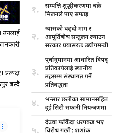
सम्पत्ति शुद्धीकरणमा
चक्रे
१.
मिलनले पाए सफाइ
ग्यासको बढ्दो
माग र
छ। उनलाई
२.
आपूर्तिबीच सन्तुलन ल्याउन
 जानकारी
सरकार प्रयासरतः उद्योगमन्त्री
पूर्वानुमानमा आधारित
विपद्
प्रतिकार्यलाई स्थानीय
३.
्रत्यक्ष
तहसम्म संस्थागत गर्ने
ुर बस्दै
प्रतिबद्धता
भन्सार छलीका
सामानसहित
४.
दुई सिटी सफारी नियन्त्रणमा
देउवा फर्किँदा
धरपकड भए
५.
विरोध गर्छौँं : शशांक