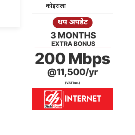
कोइराला
थप अपडेट