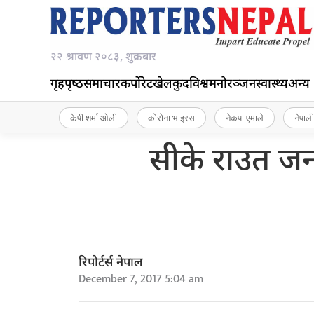
२२ श्रावण २०८३, शुक्रबार
गृहपृष्‍ठ
समाचार
कर्पोरेट
खेलकुद
विश्व
मनोरञ्जन
स्वास्थ्य
अन्य
केपी शर्मा ओली
कोरोना भाइरस
नेकपा एमाले
नेपाली
सीके राउत जनक
रिपोर्टर्स नेपाल
December 7, 2017 5:04 am