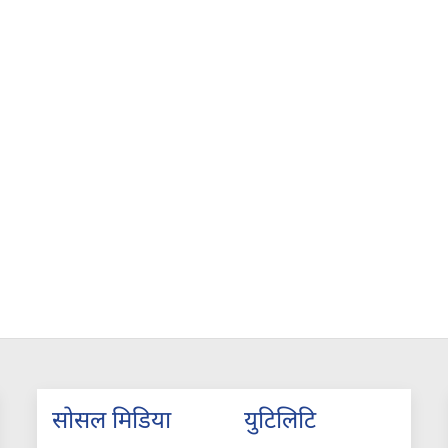
सोसल मिडिया
युटिलिटि