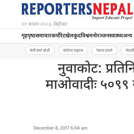
२१ श्रावण २०८३, बिहीबार
गृहपृष्‍ठ
समाचार
कर्पोरेट
खेलकुद
विश्व
मनोरञ्जन
स्वास्थ्य
अन्य
केपी शर्मा ओली
कोरोना भाइरस
नेकपा एमाले
नेपाली
नुवाकोट: प्रति
माओवादीः ५०९९ र
December 8, 2017 6:04 am