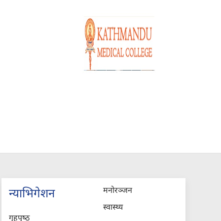
मनोरञ्जन
न्याभिगेशन
स्वास्थ्य
गृहपृष्‍ठ