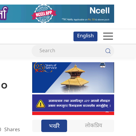
English
१०
लोकप्रिय
भर्खरै
0
Shares