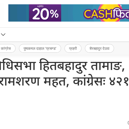
 कांग्रेस
पुष्पकमल दाहाल ‘प्रचण्ड’
प्रहरी
शेरबहादुर देउवा
निधिसभा हितबहादुर तामाङ,
ामशरण महत, कांग्रेसः ४२